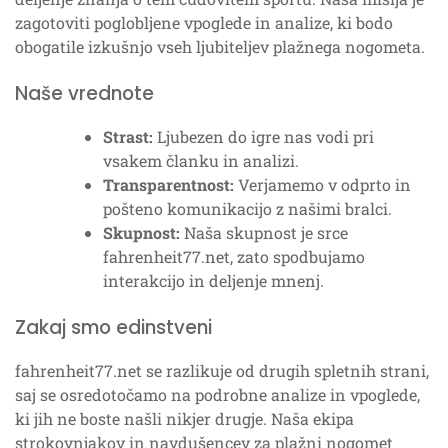
zagotoviti poglobljene vpoglede in analize, ki bodo
obogatile izkušnjo vseh ljubiteljev plažnega nogometa.
Naše vrednote
Strast:
Ljubezen do igre nas vodi pri
vsakem članku in analizi.
Transparentnost:
Verjamemo v odprto in
pošteno komunikacijo z našimi bralci.
Skupnost:
Naša skupnost je srce
fahrenheit77.net, zato spodbujamo
interakcijo in deljenje mnenj.
Zakaj smo edinstveni
fahrenheit77.net se razlikuje od drugih spletnih strani,
saj se osredotočamo na podrobne analize in vpoglede,
ki jih ne boste našli nikjer drugje. Naša ekipa
strokovnjakov in navdušencev za plažni nogomet