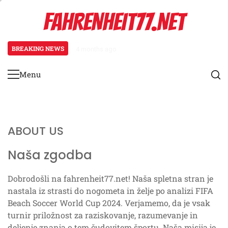
Skip
FAHRENHEIT77.NET
to
content
BREAKING NEWS
4 months ago
Argentinaška reprezentanca: Zve
Menu
Primary
Menu
ABOUT US
Naša zgodba
Dobrodošli na fahrenheit77.net! Naša spletna stran je
nastala iz strasti do nogometa in želje po analizi FIFA
Beach Soccer World Cup 2024. Verjamemo, da je vsak
turnir priložnost za raziskovanje, razumevanje in
deljenje znanja o tem čudovitem športu. Naša misija je