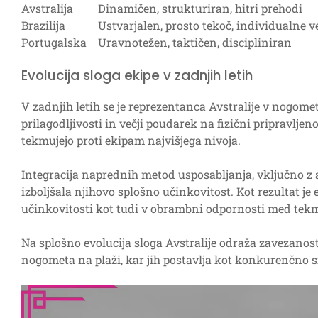
Avstralija
Dinamičen, strukturiran, hitri prehodi
Brazilija
Ustvarjalen, prosto tekoč, individualne v
Portugalska
Uravnotežen, taktičen, discipliniran
Evolucija sloga ekipe v zadnjih letih
V zadnjih letih se je reprezentanca Avstralije v nogomet
prilagodljivosti in večji poudarek na fizični pripravljen
tekmujejo proti ekipam najvišjega nivoja.
Integracija naprednih metod usposabljanja, vključno z a
izboljšala njihovo splošno učinkovitost. Kot rezultat je 
učinkovitosti kot tudi v obrambni odpornosti med tek
Na splošno evolucija sloga Avstralije odraža zavezano
nogometa na plaži, kar jih postavlja kot konkurenčno