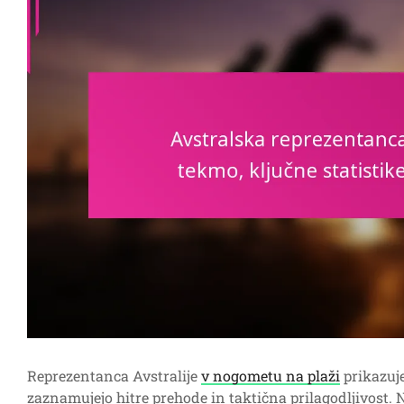
Reprezentanca Avstralije
v nogometu na plaži
prikazuje
zaznamujejo hitre prehode in taktična prilagodljivost. 