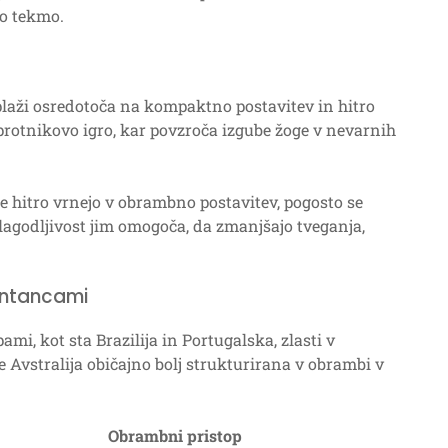
no tekmo.
laži osredotoča na kompaktno postavitev in hitro
sprotnikovo igro, kar povzroča izgube žoge v nevarnih
 se hitro vrnejo v obrambno postavitev, pogosto se
rilagodljivost jim omogoča, da zmanjšajo tveganja,
zentancami
mi, kot sta Brazilija in Portugalska, zlasti v
e Avstralija običajno bolj strukturirana v obrambi v
Obrambni pristop