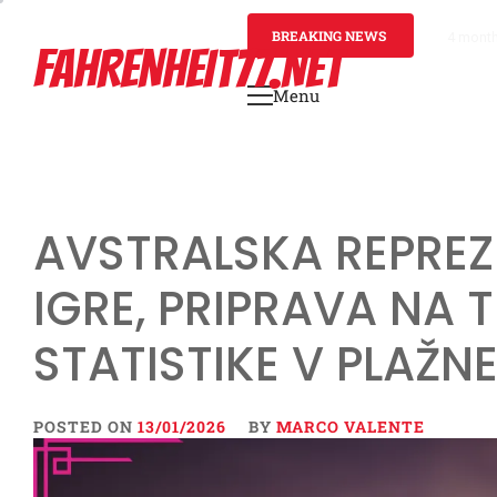
Skip
to
BREAKING NEWS
4 mont
FAHRENHEIT77.NET
content
Menu
Primary
Menu
AVSTRALSKA REPRE
IGRE, PRIPRAVA NA 
STATISTIKE V PLAŽ
POSTED ON
13/01/2026
BY
MARCO VALENTE