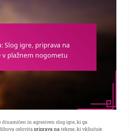
 dinamičen in agresiven slog igre, ki ga
Njihova celovita
priprava na
tekme, ki vključuje