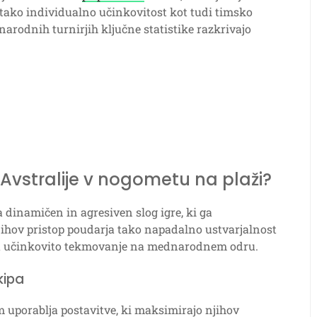
e tako individualno učinkovitost kot tudi timsko
odnih turnirjih ključne statistike razkrivajo
 Avstralije v nogometu na plaži?
 dinamičen in agresiven slog igre, ki ga
Njihov pristop poudarja tako napadalno ustvarjalnost
ča učinkovito tekmovanje na mednarodnem odru.
kipa
 uporablja postavitve, ki maksimirajo njihov