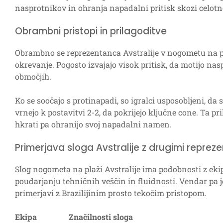
nasprotnikov in ohranja napadalni pritisk skozi celot
Obrambni pristopi in prilagoditve
Obrambno se reprezentanca Avstralije v nogometu na p
okrevanje. Pogosto izvajajo visok pritisk, da motijo na
območjih.
Ko se soočajo s protinapadi, so igralci usposobljeni, da
vrnejo k postavitvi 2-2, da pokrijejo ključne cone. Ta p
hkrati pa ohranijo svoj napadalni namen.
Primerjava sloga Avstralije z drugimi repre
Slog nogometa na plaži Avstralije ima podobnosti z ekipa
poudarjanju tehničnih veščin in fluidnosti. Vendar pa j
primerjavi z Brazilijinim prosto tekočim pristopom.
Ekipa
Značilnosti sloga