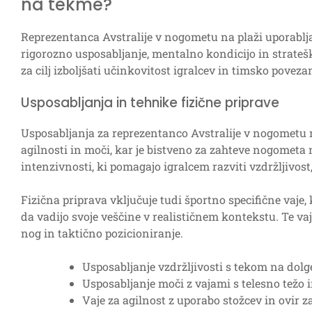
na tekme?
Reprezentanca Avstralije v nogometu na plaži uporablja 
rigorozno usposabljanje, mentalno kondicijo in strateš
za cilj izboljšati učinkovitost igralcev in timsko povez
Usposabljanja in tehnike fizične priprave
Usposabljanja za reprezentanco Avstralije v nogometu na
agilnosti in moči, kar je bistveno za zahteve nogometa n
intenzivnosti, ki pomagajo igralcem razviti vzdržljivost
Fizična priprava vključuje tudi športno specifične vaje,
da vadijo svoje veščine v realističnem kontekstu. Te va
nog in taktično pozicioniranje.
Usposabljanje vzdržljivosti s tekom na dolge 
Usposabljanje moči z vajami s telesno težo i
Vaje za agilnost z uporabo stožcev in ovir z