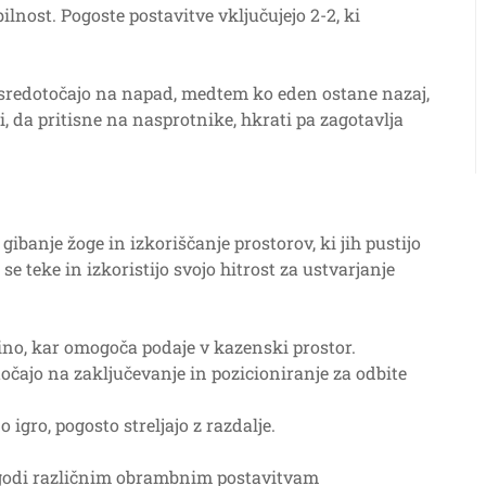
lnost. Pogoste postavitve vključujejo 2-2, ki
ci osredotočajo na napad, medtem ko eden ostane nazaj,
, da pritisne na nasprotnike, hkrati pa zagotavlja
gibanje žoge in izkoriščanje prostorov, ki jih pustijo
se teke in izkoristijo svojo hitrost za ustvarjanje
ino, kar omogoča podaje v kazenski prostor.
očajo na zaključevanje in pozicioniranje za odbite
 igro, pogosto streljajo z razdalje.
lagodi različnim obrambnim postavitvam