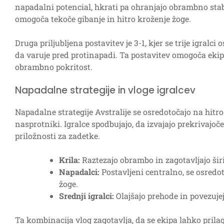
napadalni potencial, hkrati pa ohranjajo obrambno stabi
omogoča tekoče gibanje in hitro kroženje žoge.
Druga priljubljena postavitev je 3-1, kjer se trije igral
da varuje pred protinapadi. Ta postavitev omogoča ekipi
obrambno pokritost.
Napadalne strategije in vloge igralcev
Napadalne strategije Avstralije se osredotočajo na hitro 
nasprotniki. Igralce spodbujajo, da izvajajo prekrivajoče 
priložnosti za zadetke.
Krila:
Raztezajo obrambo in zagotavljajo šir
Napadalci:
Postavljeni centralno, se osredot
žoge.
Srednji igralci:
Olajšajo prehode in povezujejo
Ta kombinacija vlog zagotavlja, da se ekipa lahko pri