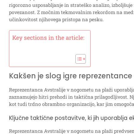
rigorozno usposabljanje in strateško analizo, izboljšuj
povezanost. Z močnim tekmovalnim rekordom na mednar
učinkovitost njihovega pristopa na pesku.
Key sections in the article:
Kakšen je slog igre reprezentance
Reprezentanca Avstralije v nogometu na plaži uporablja
zaznamujejo hitri prehodi in taktična prilagodljivost. 
kot tudi trdno obrambno organizacijo, kar jim omogo
Ključne taktične postavitve, ki jih uporablja e
Reprezentanca Avstralije v nogometu na plaži predvsem