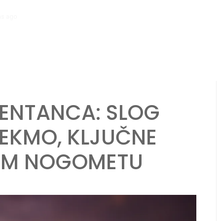
hs ago
Veterani igralci na FIFA svetovnem prvenstvu v plažnem nogome
ZENTANCA: SLOG
TEKMO, KLJUČNE
NEM NOGOMETU