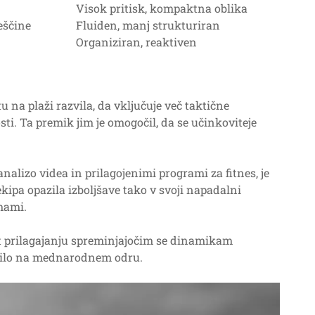
Visok pritisk, kompaktna oblika
eščine
Fluiden, manj strukturiran
Organiziran, reaktiven
u na plaži razvila, da vključuje več taktične
osti. Ta premik jim je omogočil, da se učinkoviteje
nalizo videa in prilagojenimi programi za fitnes, je
ekipa opazila izboljšave tako v svoji napadalni
mami.
st prilagajanju spreminjajočim se dinamikam
 silo na mednarodnem odru.