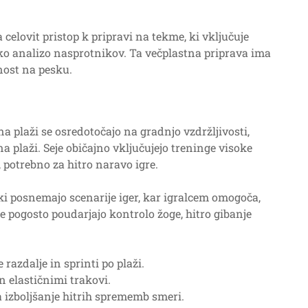
celovit pristop k pripravi na tekme, ki vključuje
ko analizo nasprotnikov. Ta večplastna priprava ima
anost na pesku.
 plaži se osredotočajo na gradnjo vzdržljivosti,
a plaži. Seje običajno vključujejo treninge visoke
, potrebno za hitro naravo igre.
 ki posnemajo scenarije iger, kar igralcem omogoča,
je pogosto poudarjajo kontrolo žoge, hitro gibanje
razdalje in sprinti po plaži.
n elastičnimi trakovi.
a izboljšanje hitrih sprememb smeri.