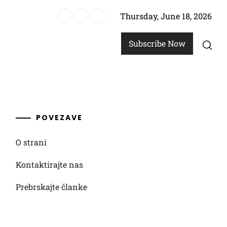
Thursday, June 18, 2026
tu 2024: Izkušnje, vodstvene vloge, zgodovinski pomen
Subscribe Now
POVEZAVE
O strani
Kontaktirajte nas
Prebrskajte članke