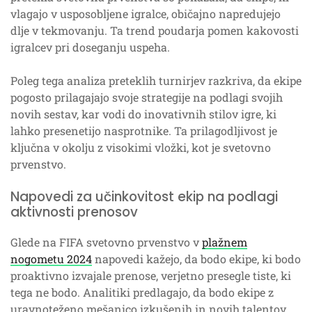
vlagajo v usposobljene igralce, običajno napredujejo
dlje v tekmovanju. Ta trend poudarja pomen kakovosti
igralcev pri doseganju uspeha.
Poleg tega analiza preteklih turnirjev razkriva, da ekipe
pogosto prilagajajo svoje strategije na podlagi svojih
novih sestav, kar vodi do inovativnih stilov igre, ki
lahko presenetijo nasprotnike. Ta prilagodljivost je
ključna v okolju z visokimi vložki, kot je svetovno
prvenstvo.
Napovedi za učinkovitost ekip na podlagi
aktivnosti prenosov
Glede na FIFA svetovno prvenstvo v
plažnem
nogometu 2024
napovedi kažejo, da bodo ekipe, ki bodo
proaktivno izvajale prenose, verjetno presegle tiste, ki
tega ne bodo. Analitiki predlagajo, da bodo ekipe z
uravnoteženo mešanico izkušenih in novih talentov