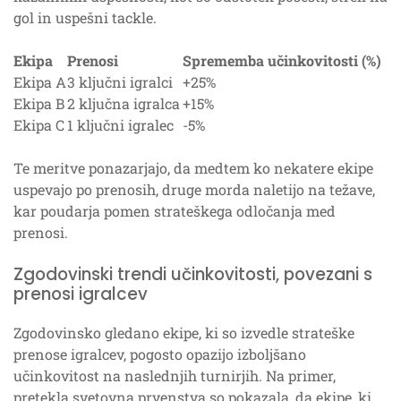
gol in uspešni tackle.
Ekipa
Prenosi
Sprememba učinkovitosti (%)
Ekipa A
3 ključni igralci
+25%
Ekipa B
2 ključna igralca
+15%
Ekipa C
1 ključni igralec
-5%
Te meritve ponazarjajo, da medtem ko nekatere ekipe
uspevajo po prenosih, druge morda naletijo na težave,
kar poudarja pomen strateškega odločanja med
prenosi.
Zgodovinski trendi učinkovitosti, povezani s
prenosi igralcev
Zgodovinsko gledano ekipe, ki so izvedle strateške
prenose igralcev, pogosto opazijo izboljšano
učinkovitost na naslednjih turnirjih. Na primer,
pretekla svetovna prvenstva so pokazala, da ekipe, ki