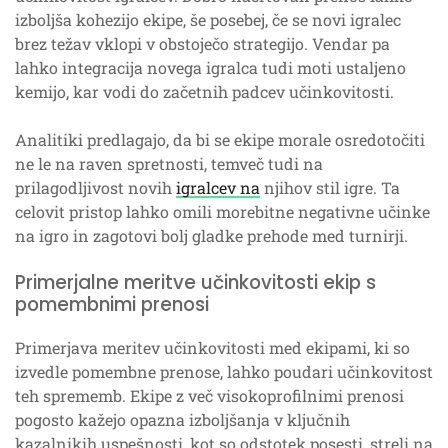
izboljša kohezijo ekipe, še posebej, če se novi igralec
brez težav vklopi v obstoječo strategijo. Vendar pa
lahko integracija novega igralca tudi moti ustaljeno
kemijo, kar vodi do začetnih padcev učinkovitosti.
Analitiki predlagajo, da bi se ekipe morale osredotočiti
ne le na raven spretnosti, temveč tudi na
prilagodljivost novih
igralcev na
njihov stil igre. Ta
celovit pristop lahko omili morebitne negativne učinke
na igro in zagotovi bolj gladke prehode med turnirji.
Primerjalne meritve učinkovitosti ekip s
pomembnimi prenosi
Primerjava meritev učinkovitosti med ekipami, ki so
izvedle pomembne prenose, lahko poudari učinkovitost
teh sprememb. Ekipe z več visokoprofilnimi prenosi
pogosto kažejo opazna izboljšanja v ključnih
kazalnikih uspešnosti, kot so odstotek posesti, streli na