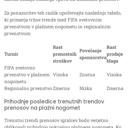
Za ponazoritev teh razlik upoštevajte naslednjo tabelo,
ki primerja tržne trende med FIFA svetovnim
prvenstvom v plažnem nogometu in regionalnim
prvenstvom:
Rast
Rast
Povečanje
Turnir
prenostnih
prodaje
sponzorstva
stroškov
blaga
FIFA svetovno
prvenstvo v plažnem
Visoka
Znatna
Visoka
nogometu
Regionalno prvenstvo
Zmerna
Nizka
Zmerna
Prihodnje posledice trenutnih trendov
prenosov na plažni nogomet
Trenutni trendi prenosov igralcev bodo verjetno
oblikovali prihodnjo pokrajino plažnega nogometa. Ko