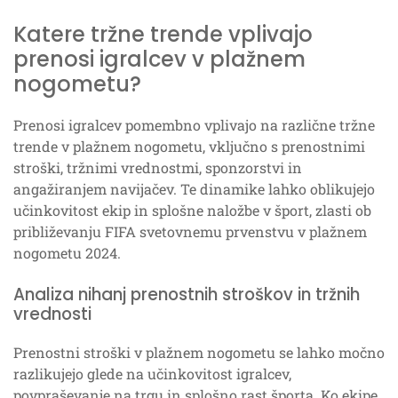
Katere tržne trende vplivajo
prenosi igralcev v plažnem
nogometu?
Prenosi igralcev pomembno vplivajo na različne tržne
trende v plažnem nogometu, vključno s prenostnimi
stroški, tržnimi vrednostmi, sponzorstvi in
angažiranjem navijačev. Te dinamike lahko oblikujejo
učinkovitost ekip in splošne naložbe v šport, zlasti ob
približevanju FIFA svetovnemu prvenstvu v plažnem
nogometu 2024.
Analiza nihanj prenostnih stroškov in tržnih
vrednosti
Prenostni stroški v plažnem nogometu se lahko močno
razlikujejo glede na učinkovitost igralcev,
povpraševanje na trgu in splošno rast športa. Ko ekipe