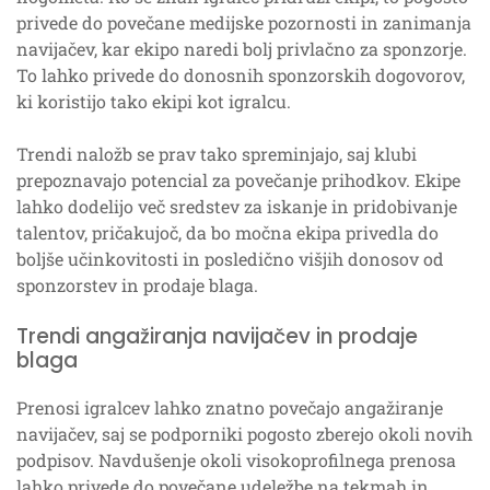
privede do povečane medijske pozornosti in zanimanja
navijačev, kar ekipo naredi bolj privlačno za sponzorje.
To lahko privede do donosnih sponzorskih dogovorov,
ki koristijo tako ekipi kot igralcu.
Trendi naložb se prav tako spreminjajo, saj klubi
prepoznavajo potencial za povečanje prihodkov. Ekipe
lahko dodelijo več sredstev za iskanje in pridobivanje
talentov, pričakujoč, da bo močna ekipa privedla do
boljše učinkovitosti in posledično višjih donosov od
sponzorstev in prodaje blaga.
Trendi angažiranja navijačev in prodaje
blaga
Prenosi igralcev lahko znatno povečajo angažiranje
navijačev, saj se podporniki pogosto zberejo okoli novih
podpisov. Navdušenje okoli visokoprofilnega prenosa
lahko privede do povečane udeležbe na tekmah in