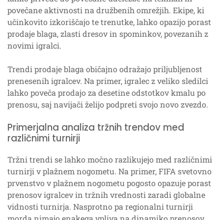
povečane aktivnosti na družbenih omrežjih. Ekipe, ki
učinkovito izkoriščajo te trenutke, lahko opazijo porast
prodaje blaga, zlasti dresov in spominkov, povezanih z
novimi igralci.
Trendi prodaje blaga običajno odražajo priljubljenost
prenesenih igralcev. Na primer, igralec z veliko sledilci
lahko poveča prodajo za desetine odstotkov kmalu po
prenosu, saj navijači želijo podpreti svojo novo zvezdo.
Primerjalna analiza tržnih trendov med
različnimi turnirji
Tržni trendi se lahko močno razlikujejo med različnimi
turnirji v plažnem nogometu. Na primer, FIFA svetovno
prvenstvo v plažnem nogometu pogosto opazuje porast
prenosov igralcev in tržnih vrednosti zaradi globalne
vidnosti turnirja. Nasprotno pa regionalni turnirji
morda nimajo enakega vpliva na dinamiko prenosov.