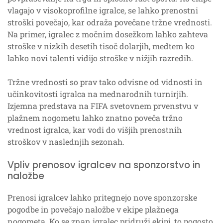
vlagajo v visokoprofilne igralce, se lahko prenostni
stroški povečajo, kar odraža povečane tržne vrednosti.
Na primer, igralec z močnim dosežkom lahko zahteva
stroške v nizkih desetih tisoč dolarjih, medtem ko
lahko novi talenti vidijo stroške v nižjih razredih.
Tržne vrednosti so prav tako odvisne od vidnosti in
učinkovitosti igralca na mednarodnih turnirjih.
Izjemna predstava na FIFA svetovnem prvenstvu v
plažnem nogometu lahko znatno poveča tržno
vrednost igralca, kar vodi do višjih prenostnih
stroškov v naslednjih sezonah.
Vpliv prenosov igralcev na sponzorstvo in
naložbe
Prenosi igralcev lahko pritegnejo nove sponzorske
pogodbe in povečajo naložbe v ekipe plažnega
nogometa. Ko se znan igralec pridruži ekipi, to pogosto