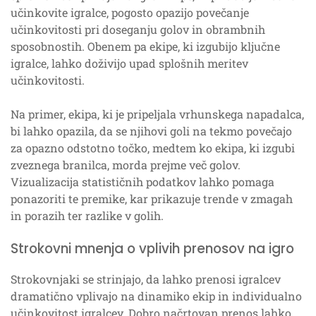
učinkovite igralce, pogosto opazijo povečanje
učinkovitosti pri doseganju golov in obrambnih
sposobnostih. Obenem pa ekipe, ki izgubijo ključne
igralce, lahko doživijo upad splošnih meritev
učinkovitosti.
Na primer, ekipa, ki je pripeljala vrhunskega napadalca,
bi lahko opazila, da se njihovi goli na tekmo povečajo
za opazno odstotno točko, medtem ko ekipa, ki izgubi
zveznega branilca, morda prejme več golov.
Vizualizacija statističnih podatkov lahko pomaga
ponazoriti te premike, kar prikazuje trende v zmagah
in porazih ter razlike v golih.
Strokovni mnenja o vplivih prenosov na igro
Strokovnjaki se strinjajo, da lahko prenosi igralcev
dramatično vplivajo na dinamiko ekip in individualno
učinkovitost igralcev. Dobro načrtovan prenos lahko