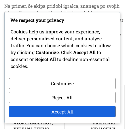
Na primer, če ekipa pridobi igralca, znanega po svojih
izjemnih sposobnostih podajanja, se lahko trener
osredotoči na razvoj stila igre, ki temelji na posesti, kar
We respect your privacy
izkorišča to moč. Z prilagajanjem trenerskih strategij
Cookies help us improve your experience,
lahko ekipe povečajo svoje možnosti za uspeh na FIFA
deliver personalized content, and analyze
svetovnem prvenstvu v plažnem nogometu 2024.
traffic. You can choose which cookies to allow
by clicking
Customize
. Click
Accept All
to
consent or
Reject All
to decline non-essential
POSTED IN
UČINKOVITOST IGRALCA
cookies.
Customize
Post
NAJBOLJŠI STRELCI
IRANSKA
navigation
Reject All
SVETOVNEGA
REPREZENTANCA:
PRVENSTVA V
SODELOVANJE V
NOGOMETU NA
EKIPI, STRATEŠKO
Accept All
PLAŽI FIFA 2024:
NAČRTOVANJE,
VZORCI ZADETKOV,
PRISPEVKI
VPLIV NA TEKMO,
IGRALCEV V