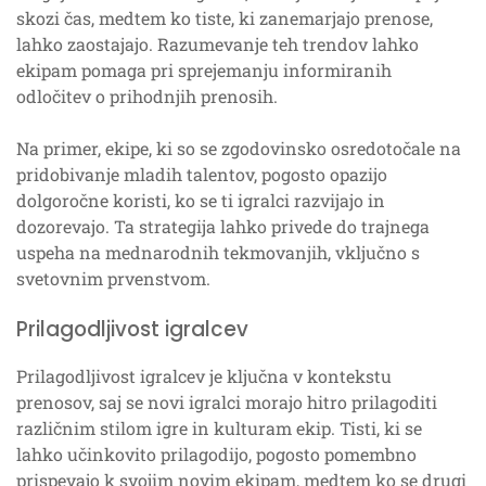
skozi čas, medtem ko tiste, ki zanemarjajo prenose,
lahko zaostajajo. Razumevanje teh trendov lahko
ekipam pomaga pri sprejemanju informiranih
odločitev o prihodnjih prenosih.
Na primer, ekipe, ki so se zgodovinsko osredotočale na
pridobivanje mladih talentov, pogosto opazijo
dolgoročne koristi, ko se ti igralci razvijajo in
dozorevajo. Ta strategija lahko privede do trajnega
uspeha na mednarodnih tekmovanjih, vključno s
svetovnim prvenstvom.
Prilagodljivost igralcev
Prilagodljivost igralcev je ključna v kontekstu
prenosov, saj se novi igralci morajo hitro prilagoditi
različnim stilom igre in kulturam ekip. Tisti, ki se
lahko učinkovito prilagodijo, pogosto pomembno
prispevajo k svojim novim ekipam, medtem ko se drugi