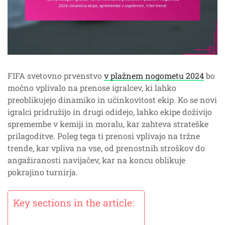
FIFA svetovno prvenstvo
v plažnem nogometu 2024
bo
močno vplivalo na prenose igralcev, ki lahko
preoblikujejo dinamiko in učinkovitost ekip. Ko se novi
igralci pridružijo in drugi odidejo, lahko ekipe doživijo
spremembe v kemiji in moralu, kar zahteva strateške
prilagoditve. Poleg tega ti prenosi vplivajo na tržne
trende, kar vpliva na vse, od prenostnih stroškov do
angažiranosti navijačev, kar na koncu oblikuje
pokrajino turnirja.
Key sections in the article: