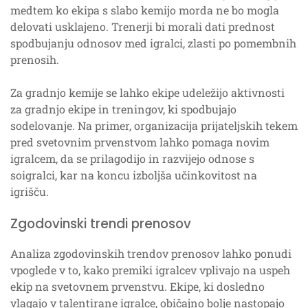
medtem ko ekipa s slabo kemijo morda ne bo mogla
delovati usklajeno. Trenerji bi morali dati prednost
spodbujanju odnosov med igralci, zlasti po pomembnih
prenosih.
Za gradnjo kemije se lahko ekipe udeležijo aktivnosti
za gradnjo ekipe in treningov, ki spodbujajo
sodelovanje. Na primer, organizacija prijateljskih tekem
pred svetovnim prvenstvom lahko pomaga novim
igralcem, da se prilagodijo in razvijejo odnose s
soigralci, kar na koncu izboljša učinkovitost na
igrišču.
Zgodovinski trendi prenosov
Analiza zgodovinskih trendov prenosov lahko ponudi
vpoglede v to, kako premiki igralcev vplivajo na uspeh
ekip na svetovnem prvenstvu. Ekipe, ki dosledno
vlagajo v talentirane igralce, običajno bolje nastopajo