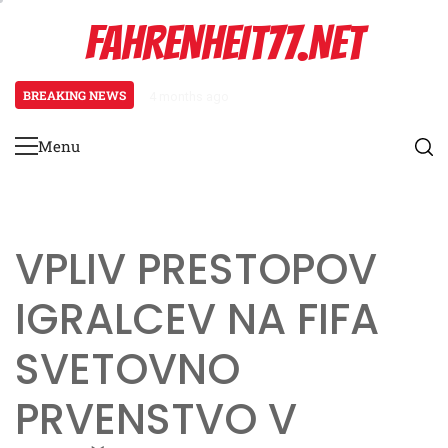
Skip
FAHRENHEIT77.NET
to
content
BREAKING NEWS
4 months ago
Veterani igralci na FIFA svetovn
Menu
Primary
Menu
VPLIV PRESTOPOV
IGRALCEV NA FIFA
SVETOVNO
PRVENSTVO V